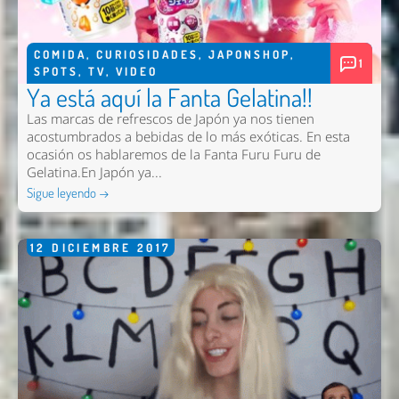
Comentario *
COMIDA
,
CURIOSIDADES
,
JAPONSHOP
,
1
SPOTS
,
TV
,
VIDEO
Ya está aquí la Fanta Gelatina!!
Las marcas de refrescos de Japón ya nos tienen
acostumbrados a bebidas de lo más exóticas. En esta
ocasión os hablaremos de la Fanta Furu Furu de
Gelatina.En Japón ya...
Sigue leyendo →
Enviar
12
DICIEMBRE
2017