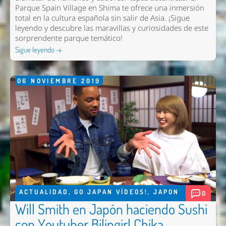
Parque Spain Village en Shima te ofrece una inmersión
total en la cultura española sin salir de Asia. ¡Sigue
leyendo y descubre las maravillas y curiosidades de este
sorprendente parque temático!
Sigue leyendo →
06
NOVIEMBRE
2019
ACTUALIDAD
,
GO JAPAN VÍDEOS!
,
JAPON
0
Will Smith en Japón haciendo Sushi
con Youtuber Bilingirl Chika