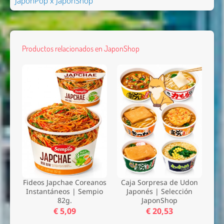
JaponPop x JaponShop
Productos relacionados en JaponShop
Fideos Japchae Coreanos
Caja Sorpresa de Udon
Instantáneos | Sempio
Japonés | Selección
82g.
JaponShop
€ 5,09
€ 20,53