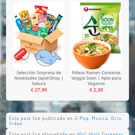
Selección Sorpresa de
Fideos Ramen Coreanos
Novedades JaponShop |
Veggie Soon | Apto para
Sakura
Veganos
€ 27,99
€ 2,30
Este post fue publicado en
J-Pop
,
Musica
,
Ocio
,
Video
Este post fue etiquetado en
Idol
,
Idols Coreanas
,