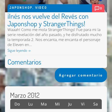
JAPONSHOP
,
VIDEO
0
¡Inés nos vuelve del Revés con
Japonshop y StrangerThings!
Waaah! Como me mola StrangerThings! Fue para mi la
serie revelación del año pasado, y he disfrutado mucho
la temporada 2. Nos encanta, me encanta el personaje
de Eleven en...
Sigue leyendo →
Comentarios
Agregar comentario
Marzo 2012
Do
Lu
Ma
Mi
Ju
Vi
Sa