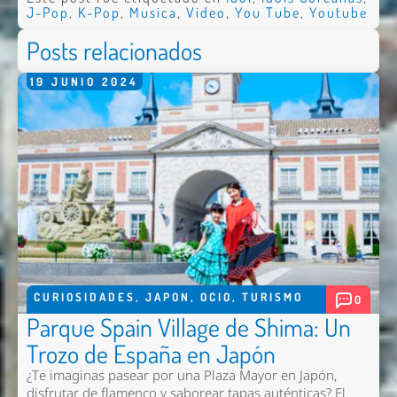
J-Pop
,
K-Pop
,
Musica
,
Video
,
You Tube
,
Youtube
Posts relacionados
19
JUNIO
2024
CURIOSIDADES
,
JAPON
,
OCIO
,
TURISMO
0
Parque Spain Village de Shima: Un
Trozo de España en Japón
¿Te imaginas pasear por una Plaza Mayor en Japón,
disfrutar de flamenco y saborear tapas auténticas? El