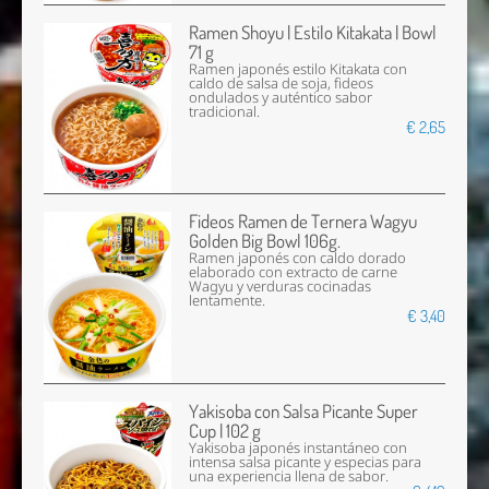
Ramen Shoyu | Estilo Kitakata | Bowl
71 g
Ramen japonés estilo Kitakata con
caldo de salsa de soja, fideos
ondulados y auténtico sabor
tradicional.
€ 2,65
Fideos Ramen de Ternera Wagyu
Golden Big Bowl 106g.
Ramen japonés con caldo dorado
elaborado con extracto de carne
Wagyu y verduras cocinadas
lentamente.
€ 3,40
Yakisoba con Salsa Picante Super
Cup | 102 g
Yakisoba japonés instantáneo con
intensa salsa picante y especias para
una experiencia llena de sabor.