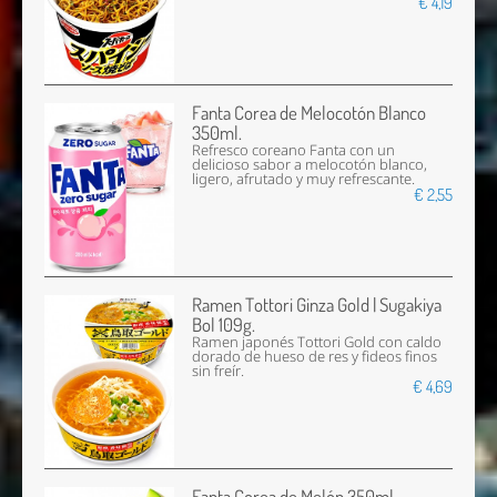
€ 4,19
Fanta Corea de Melocotón Blanco
350ml.
Refresco coreano Fanta con un
delicioso sabor a melocotón blanco,
ligero, afrutado y muy refrescante.
€ 2,55
Ramen Tottori Ginza Gold | Sugakiya
Bol 109g.
Ramen japonés Tottori Gold con caldo
dorado de hueso de res y fideos finos
sin freír.
€ 4,69
Fanta Corea de Melón 350ml.