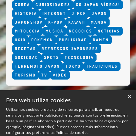
COREA
CURIOSIDADES
GO JAPAN VÍDEOS!
HISTORIA
INTERNET
J-POP
JAPON
JAPONSHOP
K-POP
KAWAII
MANGA
MITOLOGIA
MUSICA
NEGOCIOS
NOTICIAS
OCIO
POKEMON
PUBLICIDAD
RAMEN
RECETAS
REFRESCOS JAPONESES
SOCIEDAD
SPOTS
TECNOLOGIA
TERREMOTO JAPON
TOKYO
TRADICIONES
TURISMO
TV
VIDEO
×
Esta web utiliza cookies
Utilizamos cookies propias y de terceros para analizar nuestros
servicios y mostrarte publicidad relacionada con tus preferencias en
base a un perfil elaborado a partir de tus hábitos de navegación (por
QUIENES SOMOS
ejemplo, páginas visitadas). Puedes obtener más información y
configurar tus preferencias
Política de cookies.