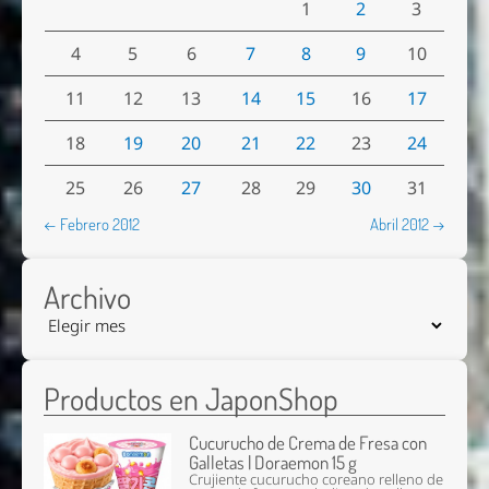
1
2
3
4
5
6
7
8
9
10
11
12
13
14
15
16
17
18
19
20
21
22
23
24
25
26
27
28
29
30
31
← Febrero 2012
Abril 2012 →
Archivo
Productos en JaponShop
Cucurucho de Crema de Fresa con
Galletas | Doraemon 15 g
Crujiente cucurucho coreano relleno de