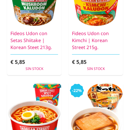
Fideos Udon con
Fideos Udon con
Setas Shiitake |
Kimchi | Korean
Korean Steet 213g.
Street 215g.
€ 5,85
€ 5,85
SIN STOCK
SIN STOCK
-22%