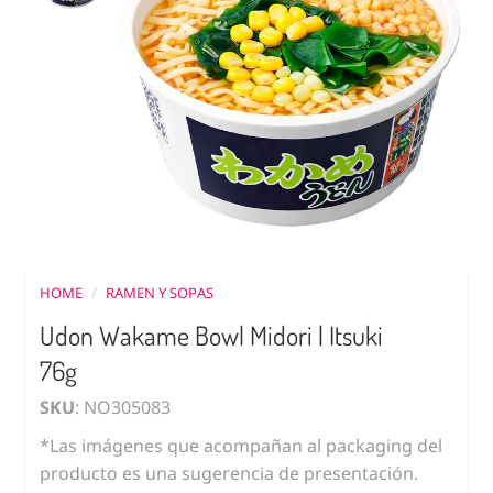
HOME
/
RAMEN Y SOPAS
Udon Wakame Bowl Midori | Itsuki
76g
SKU
: NO305083
*Las imágenes que acompañan al packaging del
producto es una sugerencia de presentación.