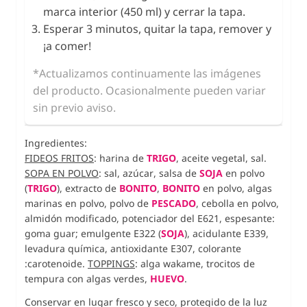
marca interior (450 ml) y cerrar la tapa.
Esperar 3 minutos, quitar la tapa, remover y
¡a comer!
*Actualizamos continuamente las imágenes
del producto. Ocasionalmente pueden variar
sin previo aviso.
Ingredientes:
FIDEOS FRITOS
: harina de
TRIGO
, aceite vegetal, sal.
SOPA EN POLVO
: sal, azúcar, salsa de
SOJA
en polvo
(
TRIGO
), extracto de
BONITO
,
BONITO
en polvo, algas
marinas en polvo, polvo de
PESCADO
, cebolla en polvo,
almidón modificado, potenciador del E621, espesante:
goma guar; emulgente E322 (
SOJA
), acidulante E339,
levadura química, antioxidante E307, colorante
:carotenoide.
TOPPINGS
: alga wakame, trocitos de
tempura con algas verdes,
HUEVO
.
Conservar en lugar fresco y seco, protegido de la luz