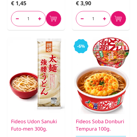
€ 1,45
€ 3,90
-6%
Fideos Udon Sanuki
Fideos Soba Donburi
Futo-men 300g.
Tempura 100g.