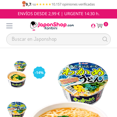
9,7
★★★★★
★★★★★
10.157 opiniones verificadas
/10
ENVÍOS DESDE 2,99 € | URGENTE 14:30 h.
0
-14%