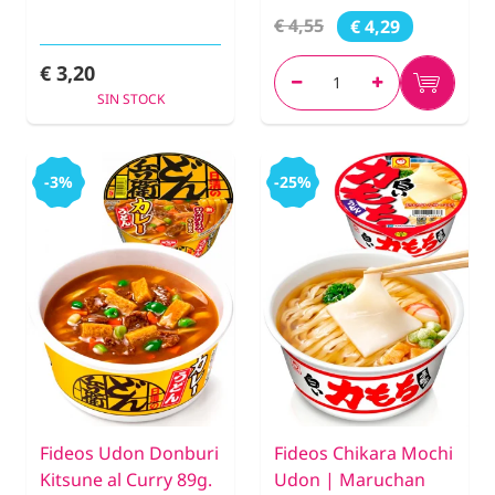
€ 4,55
€ 4,29
€ 3,20
SIN STOCK
-3%
-25%
Fideos Udon Donburi
Fideos Chikara Mochi
Kitsune al Curry 89g.
Udon | Maruchan