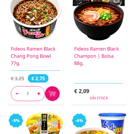
Fideos Ramen Black
Fideos Ramen Black
Chang Pong Bowl
Champon | Bolsa
77g.
88g.
€ 3,25
€ 2,75
€ 2,09
SIN STOCK
-9%
-6%