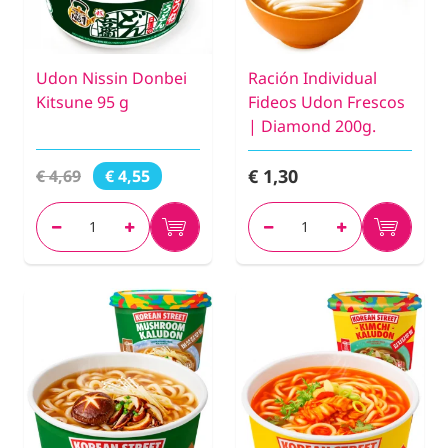
Udon Nissin Donbei
Ración Individual
Kitsune 95 g
Fideos Udon Frescos
| Diamond 200g.
€ 1,30
€ 4,69
€ 4,55