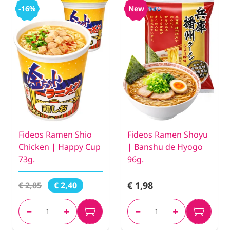
-16%
New
Fideos Ramen Shio
Fideos Ramen Shoyu
Chicken | Happy Cup
| Banshu de Hyogo
73g.
96g.
€ 1,98
€ 2,85
€ 2,40