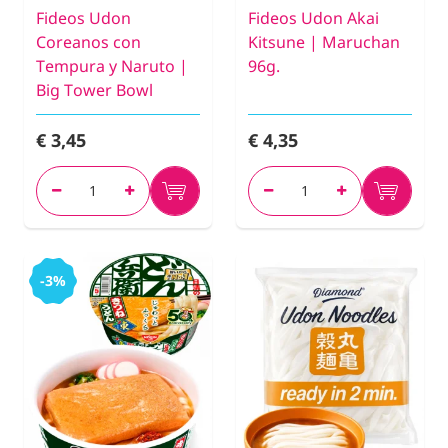
Fideos Udon
Fideos Udon Akai
Coreanos con
Kitsune | Maruchan
Tempura y Naruto |
96g.
Big Tower Bowl
€ 3,45
€ 4,35
-3%