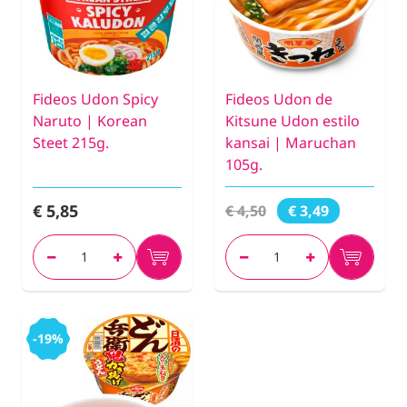
Fideos Udon Spicy
Fideos Udon de
Naruto | Korean
Kitsune Udon estilo
Steet 215g.
kansai | Maruchan
105g.
€ 5,85
€ 4,50
€ 3,49
-19%