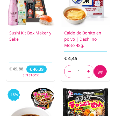
Sushi Kit Box Maker y
Caldo de Bonito en
Sake
polvo | Dashi no
Moto 48g.
€ 4,45
€ 49,88
€ 46,39
SIN STOCK
-15%