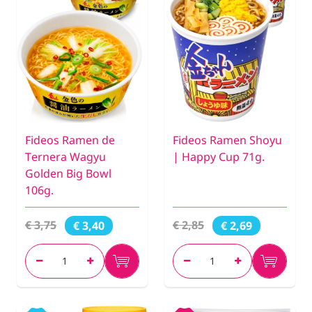
Fideos Ramen de
Fideos Ramen Shoyu
Ternera Wagyu
| Happy Cup 71g.
Golden Big Bowl
106g.
€ 3,75
€ 2,85
€ 3,40
€ 2,69