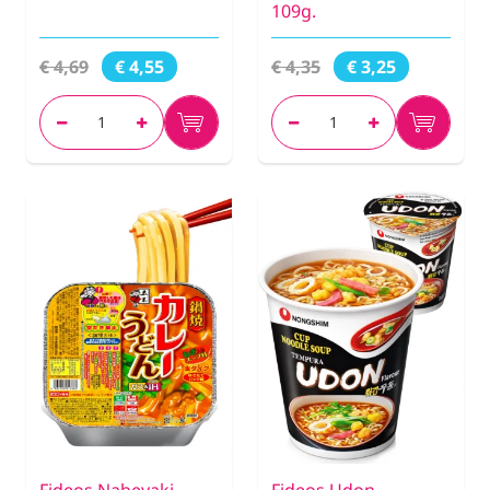
109g.
€ 4,69
€ 4,35
€ 4,55
€ 3,25
Fideos Nabeyaki
Fideos Udon