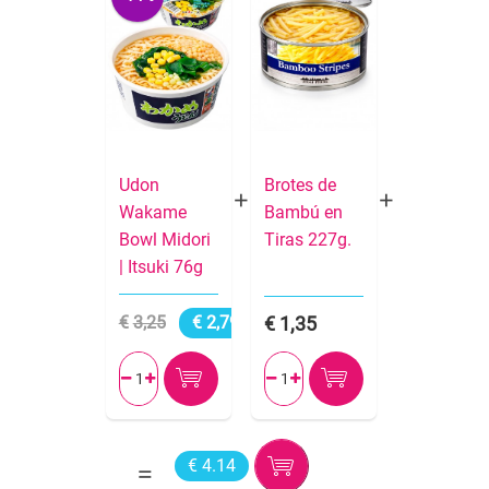
Udon
Brotes de
Wakame
Bambú en
Bowl Midori
Tiras 227g.
| Itsuki 76g
3,25
2,79
1,35




€ 4.14