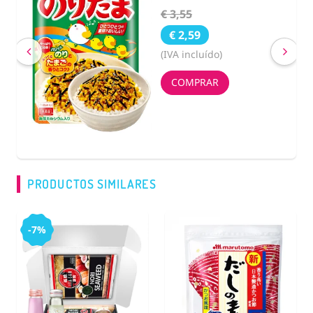
€ 3,55
€ 2,59
(IVA incluído)
COMPRAR
PRODUCTOS SIMILARES
-7%