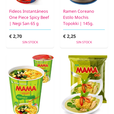
Fideos Instantáneos
Ramen Coreano
One Piece Spicy Beef
Estilo Mochis
| Negi San 65 g
Topokki | 145g.
€ 2,70
€ 2,25
SIN STOCK
SIN STOCK