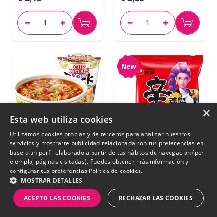
New
×
Esta web utiliza cookies
Utilizamos cookies propias y de terceros para analizar nuestros
servicios y mostrarte publicidad relacionada con tus preferencias en
base a un perfil elaborado a partir de tus hábitos de navegación (por
ejemplo, páginas visitadas). Puedes obtener más información y
configurar tus preferencias
Política de cookies.
MOSTRAR DETALLES
Fideos Ramen de
Fideos Ramen
Pato y Cebolla | My
Coreanos Shin
ACEPTO LAS COOKIES
RECHAZAR LAS COOKIES
Nissin Cup 65 g.
Ramyun | Kpop