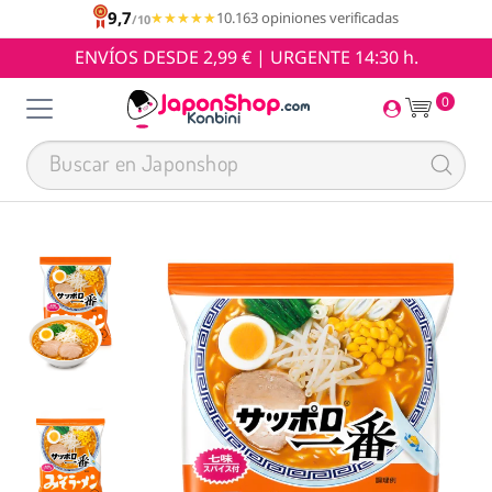
9,7
★★★★★
★★★★★
10.163 opiniones verificadas
/10
ENVÍOS DESDE 2,99 € | URGENTE 14:30 h.
0