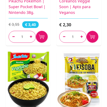
Pikachu Pokémon |
Coreanos Veggie
Super Pocket Bowl |
Soon | Apto para
Nintendo 38g.
Veganos
€ 2,30
€ 3,55
€ 3,40