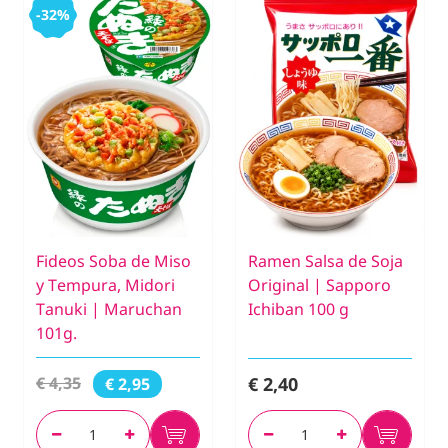
-32%
Fideos Soba de Miso
Ramen Salsa de Soja
y Tempura, Midori
Original | Sapporo
Tanuki | Maruchan
Ichiban 100 g
101g.
€ 2,40
€ 4,35
€ 2,95