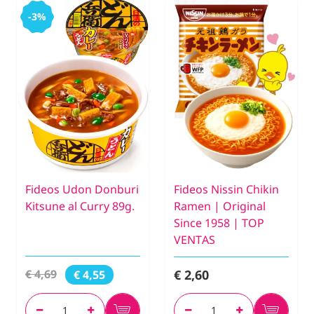
-3%
Fideos Udon Donburi
Fideos Nissin Chikin
Kitsune al Curry 89g.
Ramen | Original
Since 1958 | TOP
VENTAS
€ 2,60
€ 4,69
€ 4,55