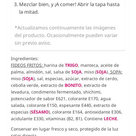
Mezclar bien, y ¡A comer! Abrir la tapa hasta
la mitad.
*Actualizamos continuamente las imágenes
del producto. Ocasionalmente pueden variar
sin previo aviso.
Ingredientes:
FIDEOS FRITOS:
harina de
TRIGO
, manteca, aceite de
palma, almidón, sal, salsa de
SOJA
, miso (
SOJA
).
S
OPA:
miso (
SOJA
), sal, especias, azúcar, extracto de cerdo,
cebolla verde, extracto de
BONITO
, extracto de
levadura, condimento fermentado,
shichimi,
potenciador de sabor E621, colorante E170
, agua
salada, colorante E150, espesante E440
, extracto de
especias (
SÉSAMO
), colorante E164, antioxidante E306,
acidulante E330, vitaminas (B2, B1). Contiene
LECHE
.
Conservar en lugar fresco y seco, protegido de la luz
solar directa.