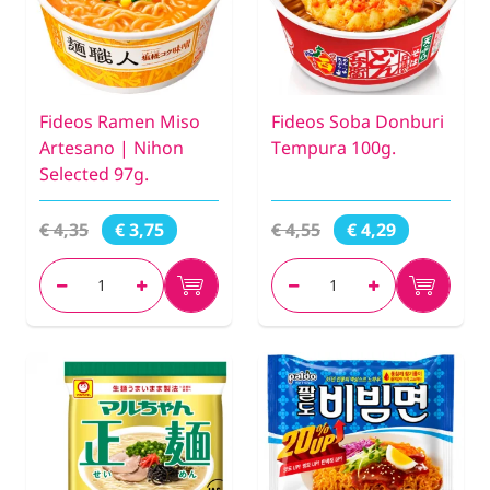
Fideos Ramen Miso
Fideos Soba Donburi
Artesano | Nihon
Tempura 100g.
Selected 97g.
€ 4,35
€ 4,55
€ 3,75
€ 4,29