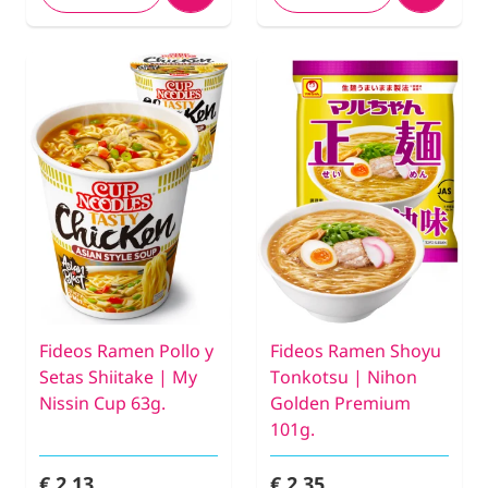
Fideos Ramen Pollo y
Fideos Ramen Shoyu
Setas Shiitake | My
Tonkotsu | Nihon
Nissin Cup 63g.
Golden Premium
101g.
€ 2,13
€ 2,35