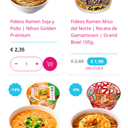
Fideos Ramen Soja y
Fideos Ramen Miso
Pollo | Nihon Golden
del Norte | Receta de
Premium
Gamamosen | Grand
Bowl 105g.
€ 2,35
€ 2,60
€ 1,99
SIN STOCK
-14%
-6%