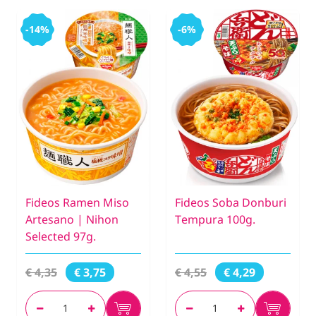
-14%
-6%
Fideos Ramen Miso
Fideos Soba Donburi
Artesano | Nihon
Tempura 100g.
Selected 97g.
€ 4,35
€ 4,55
€ 3,75
€ 4,29