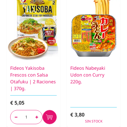
Fideos Yakisoba
Fideos Nabeyaki
Frescos con Salsa
Udon con Curry
Otafuku | 2 Raciones
220g.
| 370g.
€ 5,05
€ 3,80
SIN STOCK