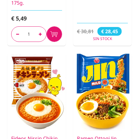
175g.
€ 5,49
€ 30,81
€ 28,45
SIN STOCK
Fideos Nissin Chikin
Ramen Ottogi Jin