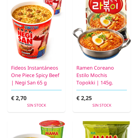
Fideos Instantáneos
Ramen Coreano
One Piece Spicy Beef
Estilo Mochis
| Negi San 65 g
Topokki | 145g.
€ 2,70
€ 2,25
SIN STOCK
SIN STOCK