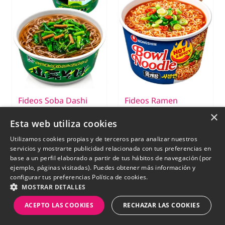
Fideos Soba Dashi
Fideos Ramen
Midori | Itomen 78 g
Coreano Yukgaejang
×
Esta web utiliza cookies
| Picante 100g.
Utilizamos cookies propias y de terceros para analizar nuestros
€ 3,15
servicios y mostrarte publicidad relacionada con tus preferencias en
base a un perfil elaborado a partir de tus hábitos de navegación (por
ejemplo, páginas visitadas). Puedes obtener más información y
€ 3,29
€ 1,99
configurar tus preferencias
Política de cookies.
SIN STOCK
MOSTRAR DETALLES
ACEPTO LAS COOKIES
RECHAZAR LAS COOKIES