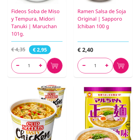
Fideos Soba de Miso
Ramen Salsa de Soja
y Tempura, Midori
Original | Sapporo
Tanuki | Maruchan
Ichiban 100 g
101g.
€ 2,40
€ 4,35
€ 2,95