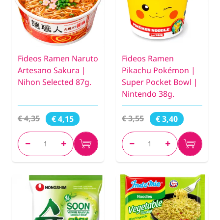
Fideos Ramen Naruto
Fideos Ramen
Artesano Sakura |
Pikachu Pokémon |
Nihon Selected 87g.
Super Pocket Bowl |
Nintendo 38g.
€ 4,35
€ 3,55
€ 4,15
€ 3,40