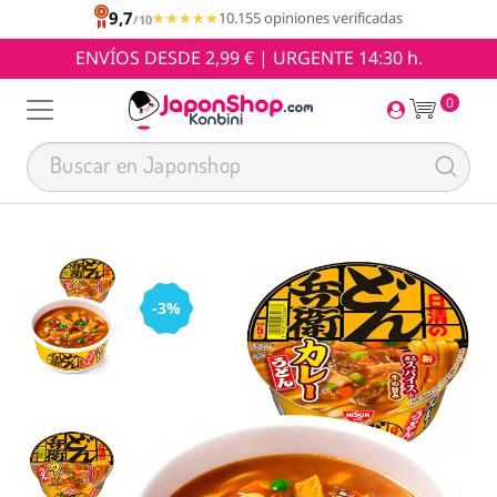
9,7
★★★★★
★★★★★
10.155 opiniones verificadas
/10
ENVÍOS DESDE 2,99 € | URGENTE 14:30 h.
0
-3%