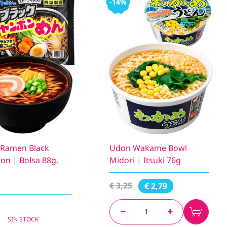
-14%
 Ramen Black
Udon Wakame Bowl
n | Bolsa 88g.
Midori | Itsuki 76g
€ 3,25
€ 2,79
SIN STOCK