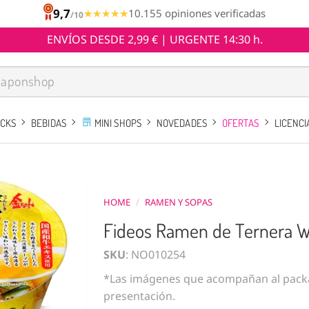
9,7
★★★★★
★★★★★
10.155 opiniones verificadas
/10
ENVÍOS DESDE 2,99 € | URGENTE 14:30 h.
ACKS
BEBIDAS
MINI SHOPS
NOVEDADES
OFERTAS
LICENCI
HOME
/
RAMEN Y SOPAS
Fideos Ramen de Ternera W
SKU
: NO010254
*Las imágenes que acompañan al packa
presentación.