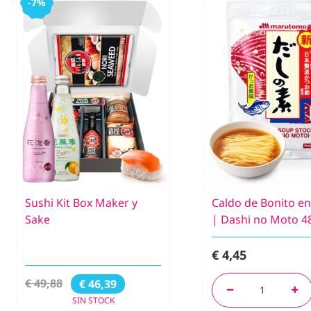
-7%
Sushi Kit Box Maker y
Caldo de Bonito en
Sake
| Dashi no Moto 4
€ 4,45
€ 49,88
€ 46,39
SIN STOCK