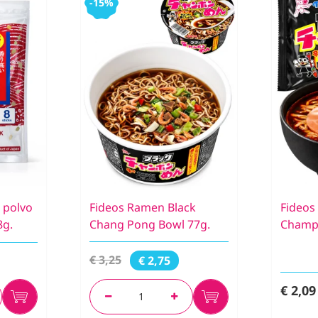
-15%
 polvo
Fideos Ramen Black
Fideos
8g.
Chang Pong Bowl 77g.
Champo
€ 3,25
€ 2,75
€ 2,09