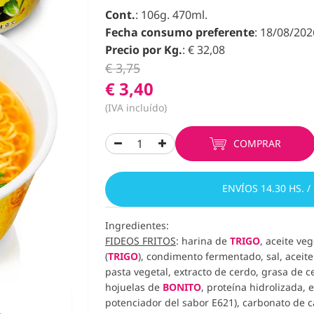
Cont.
: 106g. 470ml.
Fecha consumo preferente
: 18/08/202
Precio por Kg.
: € 32,08
€ 3,75
€ 3,40
(IVA incluído)
COMPRAR
ENVÍOS 14.30 HS. /
Ingredientes:
FIDEOS FRITOS
: harina de
TRIGO
, aceite ve
(
TRIGO
), condimento fermentado, sal, aceit
pasta vegetal, extracto de cerdo, grasa de c
hojuelas de
BONITO
, proteína hidrolizada, 
potenciador del sabor E621), carbonato de c