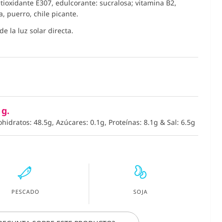
tioxidante E307, edulcorante: sucralosa; vitamina B2,
na, puerro, chile picante.
e la luz solar directa.
 g.
ohidratos: 48.5g, Azúcares: 0.1g, Proteínas: 8.1g
&
Sal: 6.5g
PESCADO
SOJA