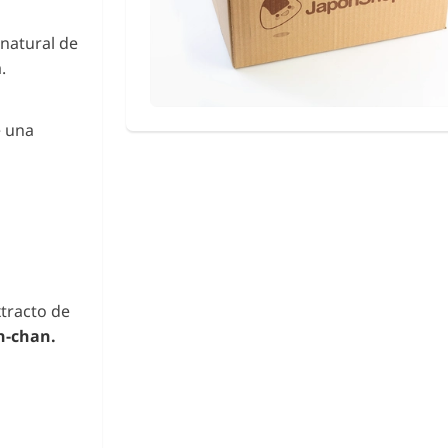
natural de
.
e una
tracto de
n-chan.