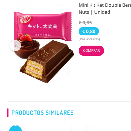
ies &
Condimento Bento F
Noritama 25g.
€ 3,55
€ 2,59
(IVA incluído)
COMPRAR
PRODUCTOS SIMILARES