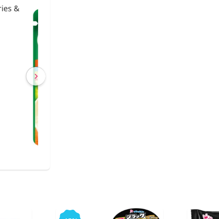
urikake
Fideos de Konjac
Shirataki con Ca
€ 2,63
€ 2,40
(IVA incluído)
COMPRAR