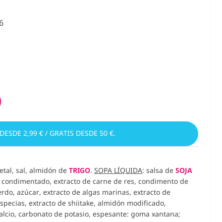
6
 DESDE 2,99 € / GRATIS DESDE 50 €.
getal, sal, almidón de
TRIGO
.
SOPA LÍQUIDA
: salsa de
SOJA
e condimentado, extracto de carne de res, condimento de
erdo, azúcar, extracto de algas marinas, extracto de
especias, extracto de shiitake, almidón modificado,
alcio, carbonato de potasio, espesante: goma xantana;