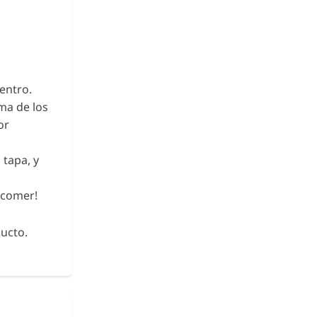
dentro.
ima de los
or
 tapa, y
A comer!
ucto.