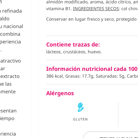
n
almidón modificado, aroma, ácido cítrico, an
vitamina B1.
INGREDIENTES SECOS
: col chi
a refinada
aldo
Conservar en lugar fresco y seco, protegido d
u nacional
r combina
periencia
Contiene trazas de:
.
lácteos, crustáceos, huevo.
 atractivo
iar
Información nutricional cada 100
 extracto
386 kcal, Grasas: 17.7g, Saturadas: 5g, Carb
e las
tamente
Alérgenos
esentan
tiempo
GLUTEN
riencia