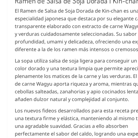
Ramen de Salsa de Soja Dorada | Kin-cha
El Ramen de Salsa de Soja Dorada de Kin-chan es un
especialidad japonesa que destaca por su elegante c
transparente elaborado con extracto de carne Wagy
y verduras cuidadosamente seleccionadas. Su sabo
profundidad, umami y delicadeza, ofreciendo una ex
diferente a la de los ramen más intensos o cremosos
La sopa utiliza salsa de soja ligera para conseguir un
color dorado y una textura limpia que permite aprec
plenamente los matices de la carne y las verduras. El
de carne Wagyu aporta riqueza y aroma, mientras qu
cebollas salteadas, zanahorias y apio cocinados len
añaden dulzor natural y complejidad al conjunto.
Los nuevos fideos desarrollados para esta receta pr
una textura firme y elástica, manteniendo al mismo 
una agradable suavidad. Gracias a ello absorben
perfectamente el sabor del caldo, logrando una expe