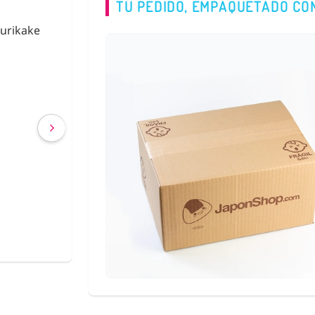
TU PEDIDO, EMPAQUETADO CO
urikake
Fideos de Konjac
Shirataki con Ca
€ 2,63
€ 2,40
(IVA incluído)
COMPRAR