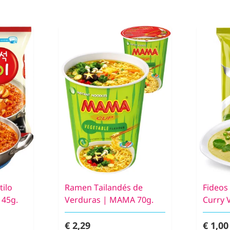
ilo
Ramen Tailandés de
Fideos
145g.
Verduras | MAMA 70g.
Curry 
€ 2,29
€ 1,00