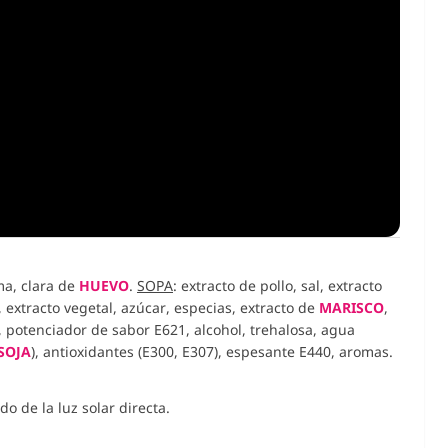
lma, clara de
HUEVO
.
SOPA
: extracto de pollo, sal, extracto
, extracto vegetal, azúcar, especias, extracto de
MARISCO
,
 potenciador de sabor E621, alcohol, trehalosa, agua
SOJA
), antioxidantes (E300, E307), espesante E440, aromas.
o de la luz solar directa.