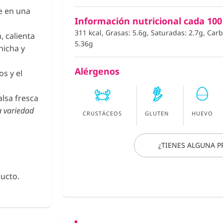
e en una
Información nutricional cada 100
311 kcal, Grasas: 5.6g, Saturadas: 2.7g, Car
, calienta
5.36g
hicha y
Alérgenos
os y el
alsa fresca
a variedad
CRUSTÁCEOS
GLUTEN
HUEVO
¿TIENES ALGUNA 
ucto.