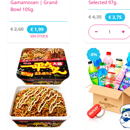
Gamamosen | Grand
Selected 97g.
Bowl 105g.
€ 4,35
€ 3,75
€ 2,60
€ 1,99
SIN STOCK
-8%