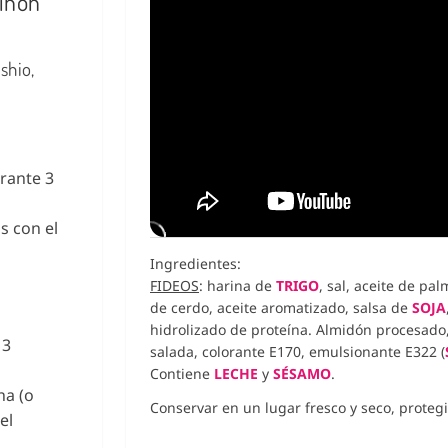
Nihon
shio,
urante 3
s con el
Ingredientes:
FIDEOS
: harina de
TRIGO
, sal, aceite de pa
de cerdo, aceite aromatizado, salsa de
SOJA
hidrolizado de proteína. Almidón procesado,
 3
salada, colorante E170, emulsionante E322 (
Contiene
LECHE
y
SÉSAMO
.
ha (o
Conservar en un lugar fresco y seco, protegid
el