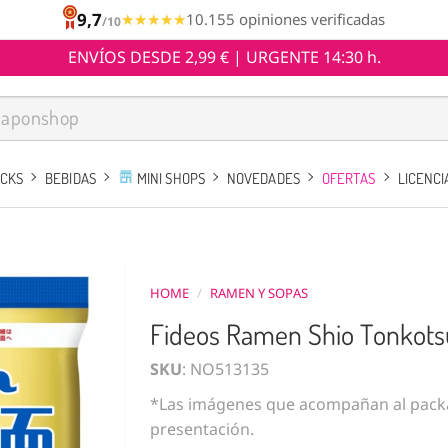
9,7
★★★★★
★★★★★
10.155 opiniones verificadas
/10
ENVÍOS DESDE 2,99 € | URGENTE 14:30 h.
ACKS
BEBIDAS
MINI SHOPS
NOVEDADES
OFERTAS
LICENCI
HOME
/
RAMEN Y SOPAS
Fideos Ramen Shio Tonkots
SKU
: NO513135
*Las imágenes que acompañan al packa
presentación.