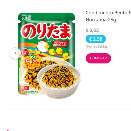
ies &
Condimento Bento F
Noritama 25g.
€ 3,55
€ 2,59
(IVA incluído)
COMPRAR