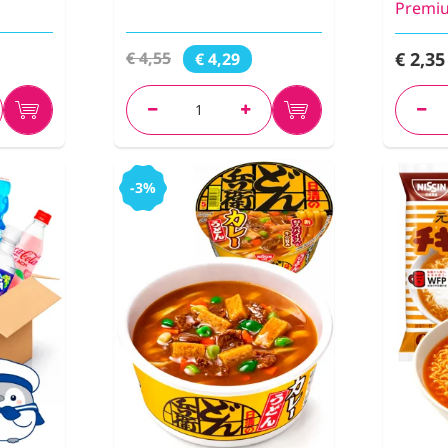
Premi
€ 2,35
€ 4,55
€ 4,29
-3%