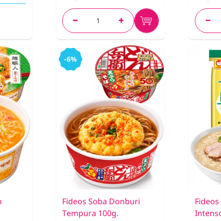
-6%
o
Fideos Soba Donburi
Fideos
Tempura 100g.
Intens