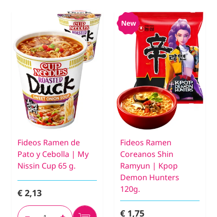
New
Fideos Ramen de
Fideos Ramen
Pato y Cebolla | My
Coreanos Shin
Nissin Cup 65 g.
Ramyun | Kpop
Demon Hunters
120g.
€ 2,13
€ 1,75