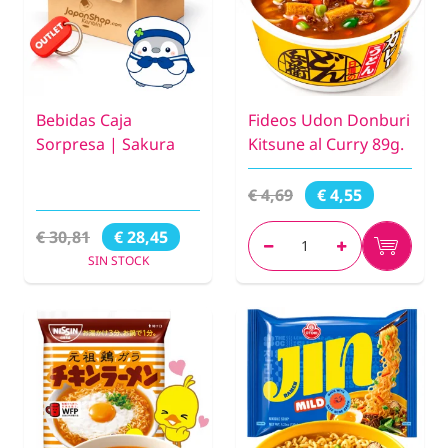
Bebidas Caja
Fideos Udon Donburi
Sorpresa | Sakura
Kitsune al Curry 89g.
€ 4,69
€ 4,55
€ 30,81
€ 28,45
SIN STOCK