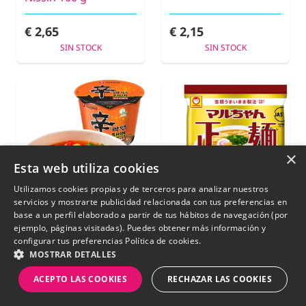
€ 2,65
€ 2,15
SIN STOCK
SIN STOCK
×
Esta web utiliza cookies
Utilizamos cookies propias y de terceros para analizar nuestros
servicios y mostrarte publicidad relacionada con tus preferencias en
base a un perfil elaborado a partir de tus hábitos de navegación (por
ejemplo, páginas visitadas). Puedes obtener más información y
configurar tus preferencias
Política de cookies.
MOSTRAR DETALLES
Shin Ramyun Kimchi
Fideos Ramen Shoyu
ACEPTO LAS COOKIES
RECHAZAR LAS COOKIES
Big Bowl | Nongshim
Seimen | Nihon
112g
Golden Premium