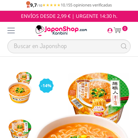
9,7
★★★★★
★★★★★
10.155 opiniones verificadas
/10
ENVÍOS DESDE 2,99 € | URGENTE 14:30 h.
0
-14%