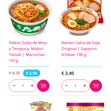
Fideos Soba de Miso
Ramen Salsa de Soja
y Tempura, Midori
Original | Sapporo
Tanuki | Maruchan
Ichiban 100 g
101g.
€ 2,40
€ 4,35
€ 2,95