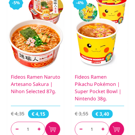
-5%
-4%
Fideos Ramen Naruto
Fideos Ramen
Artesano Sakura |
Pikachu Pokémon |
Nihon Selected 87g.
Super Pocket Bowl |
Nintendo 38g.
€ 4,35
€ 3,55
€ 4,15
€ 3,40