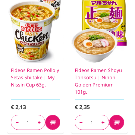
Fideos Ramen Pollo y
Fideos Ramen Shoyu
Setas Shiitake | My
Tonkotsu | Nihon
Nissin Cup 63g.
Golden Premium
101g.
€ 2,13
€ 2,35