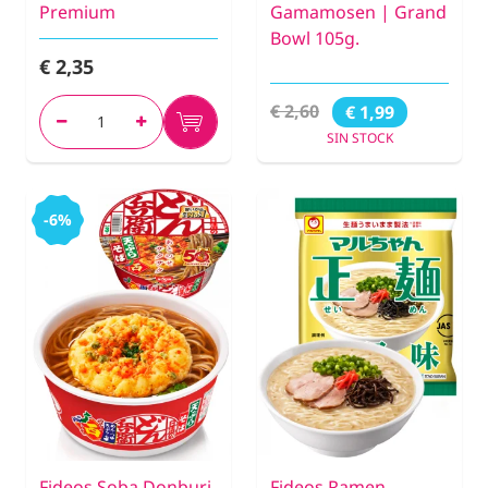
Premium
Gamamosen | Grand
Bowl 105g.
€ 2,35
€ 2,60
€ 1,99
SIN STOCK
-6%
Fideos Soba Donburi
Fideos Ramen