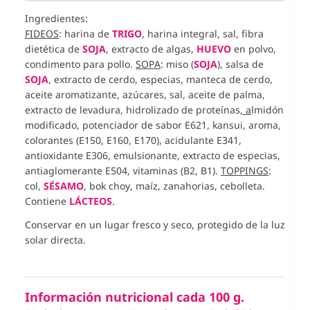
Ingredientes:
FIDEOS
: harina de
TRIGO
, harina integral, sal, fibra
dietética de
SOJA
, extracto de algas,
HUEVO
en polvo,
condimento para pollo.
SOPA
: miso (
SOJA
), salsa de
SOJA
, extracto de cerdo, especias, manteca de cerdo,
aceite aromatizante, azúcares, sal, aceite de palma,
extracto de levadura, hidrolizado de proteínas
, a
lmidón
modificado, potenciador de sabor E621, kansui, aroma,
colorantes (E150, E160, E170), acidulante E341,
antioxidante E306, emulsionante, extracto de especias,
antiaglomerante E504, vitaminas (B2, B1).
TOPPINGS
:
col,
SÉSAMO
, bok choy, maíz, zanahorias, cebolleta.
Contiene
LÁCTEOS
.
Conservar en un lugar fresco y seco, protegido de la luz
solar directa.
Información nutricional cada 100 g.