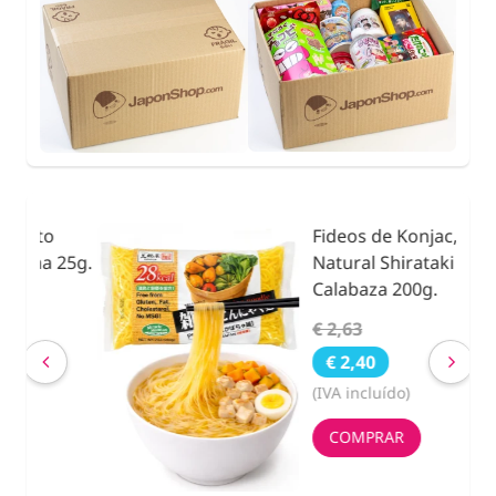
Fideos de Konjac,
25g.
Natural Shirataki con
Calabaza 200g.
€ 2,63
€ 2,40
(IVA incluído)
COMPRAR