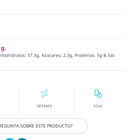
 g.
arbohidratos: 57.3g, Azúcares: 2.3g, Proteínas: 5g
&
Sal:
, Natural
Chicles XYLI
labaza 200g.
Limitada BTS
SÉSAMO
SOJA
del Bosque 
Aleatorios
PREGUNTA SOBRE ESTE PRODUCTO?
€ 3,39
€ 2,75