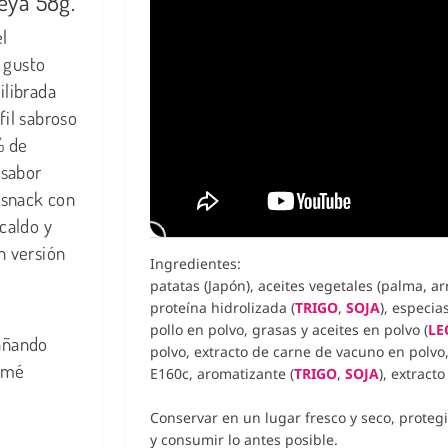
eya 58g.
el
 gusto
ilibrada
fil sabroso
% de
 sabor
 snack con
caldo y
n versión
Ingredientes:
patatas (Japón), aceites vegetales (palma, ar
proteína hidrolizada (
TRIGO
,
SOJA
), especias
pollo en polvo, grasas y aceites en polvo (
LE
pañando
polvo, extracto de carne de vacuno en polvo
somé
E160c, aromatizante (
TRIGO
,
SOJA
), extract
Conservar en un lugar fresco y seco, protegi
y consumir lo antes posible.