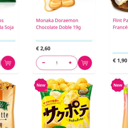
os
Monaka Doraemon
Flint 
la Soja
Chocolate Doble 19g
Francé
€ 2,60
€ 1,90
New
New