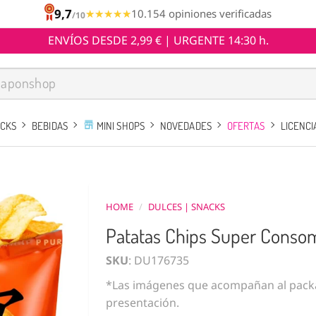
9,7
★★★★★
★★★★★
10.154 opiniones verificadas
/10
ENVÍOS DESDE 2,99 € | URGENTE 14:30 h.
ACKS
BEBIDAS
MINI SHOPS
NOVEDADES
OFERTAS
LICENCI
HOME
/
DULCES | SNACKS
Patatas Chips Super Consom
SKU
: DU176735
*Las imágenes que acompañan al packa
presentación.