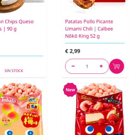
Pan Chips Queso
Patatas Pollo Picante
s | 90 g
Umami Chili | Calbee
Nōkō King 52 g
€ 2,99
SIN STOCK
New