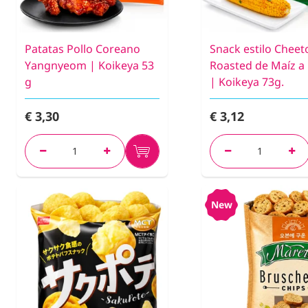
Patatas Pollo Coreano
Snack estilo Cheet
Yangnyeom | Koikeya 53
Roasted de Maíz a 
g
| Koikeya 73g.
€ 3,30
€ 3,12
New