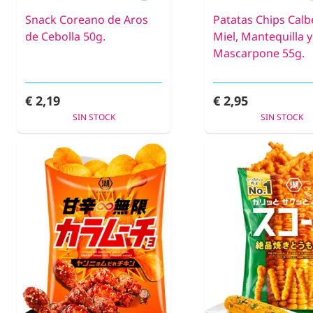
Snack Coreano de Aros
Patatas Chips Calb
de Cebolla 50g.
Miel, Mantequilla y
Mascarpone 55g.
€ 2,19
€ 2,95
SIN STOCK
SIN STOCK