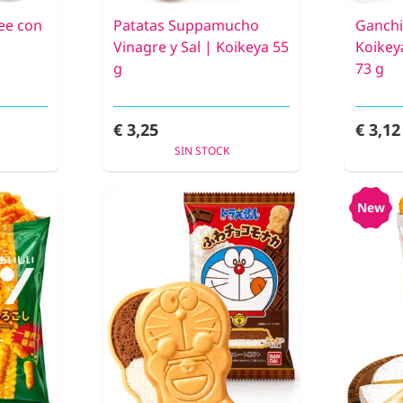
ee con
Patatas Suppamucho
Ganchi
Vinagre y Sal | Koikeya 55
Koikey
g
73 g
€ 3,25
€ 3,12
SIN STOCK
New