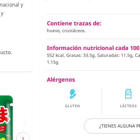
nacional y
 y
Contiene trazas de:
huevo, crustáceos.
Información nutricional cada 100
ucto.
552 kcal, Grasas: 33.5g, Saturadas: 11.5g, C
1.15g
Alérgenos
urikake
Fideos de Konjac
Shirataki con Ca
GLUTEN
LÁCTEOS
€ 2,63
€ 2,40
¿TIENES ALGUNA 
(IVA incluído)