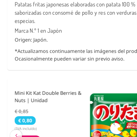
Patatas fritas japonesas elaboradas con patata 100 % 
saborizadas con consomé de pollo y res con verduras
especias.
Marca N.º 1 en Japón
Origen: Japón.
*Actualizamos continuamente las imágenes del prod
Ocasionalmente pueden variar sin previo aviso.
ies &
Condimento Bento F
Noritama 25g.
€ 3,55
€ 2,59
(IVA incluído)