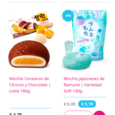
-4%
Mochis Coreanos de
Mochis japoneses de
Cítricos y Chocolate |
Ramune | Variedad
Lotte 180g.
Soft 130g.
€ 5,39
€ 5,19
€ 4,75