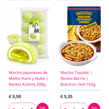
Mochis Japoneses de
Mochis Topokki |
Melón Hami y Nube |
Receta Barrio |
Receta Kubota 208g.
Bukchon Seúl 163g.
€ 5,50
€ 5,35