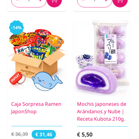
-14%
Caja Sorpresa Ramen
Mochis Japoneses de
JaponShop
Arándanos y Nube |
Receta Kubota 210g.
€ 5,50
€ 36,39
€ 31,46