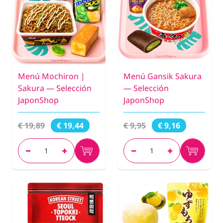
Menú Mochiron |
Menú Gansik Sakura
Sakura — Selección
— Selección
JaponShop
JaponShop
€ 19,89
€ 9,95
€ 19,44
€ 9,16