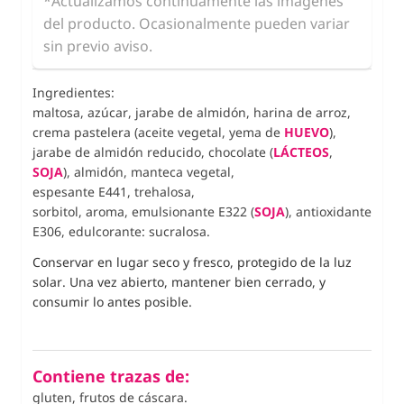
*Actualizamos continuamente las imágenes
del producto. Ocasionalmente pueden variar
sin previo aviso.
Ingredientes:
maltosa, azúcar, jarabe de almidón, harina de arroz,
crema pastelera (aceite vegetal, yema de
HUEVO
),
jarabe de almidón reducido, chocolate (
LÁCTEOS
,
SOJA
), almidón, manteca vegetal,
espesante
E441,
trehalosa,
sorbitol,
aroma,
emulsionante E322 (
SOJA
), antioxidante
E306, edulcorante: sucralosa.
Conservar en lugar seco y fresco, protegido de la luz
solar. Una vez abierto, mantener bien cerrado, y
consumir lo antes posible.
Contiene trazas de:
gluten, frutos de cáscara.