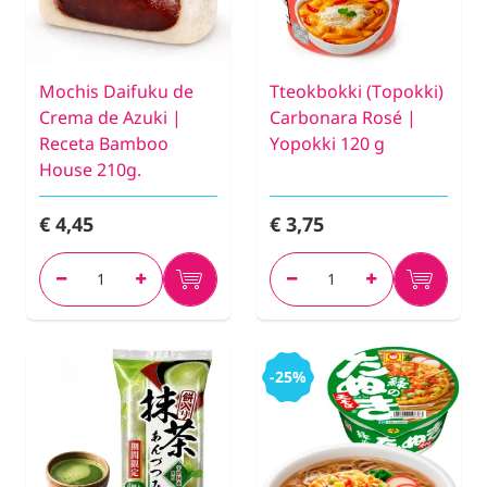
Mochis Daifuku de
Tteokbokki (Topokki)
Crema de Azuki |
Carbonara Rosé |
Receta Bamboo
Yopokki 120 g
House 210g.
€ 4,45
€ 3,75
-25%