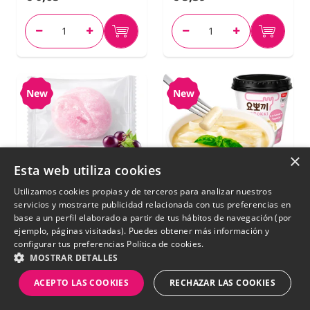
New
New
×
Esta web utiliza cookies
Utilizamos cookies propias y de terceros para analizar nuestros
servicios y mostrarte publicidad relacionada con tus preferencias en
base a un perfil elaborado a partir de tus hábitos de navegación (por
ejemplo, páginas visitadas). Puedes obtener más información y
configurar tus preferencias
Política de cookies.
MOSTRAR DETALLES
Mochi japonés de
Topokki Coreanos
Uva de Kyoho |
Instantáneos con
ACEPTO LAS COOKIES
RECHAZAR LAS COOKIES
Variedad Soft |
Salsa Carbonara |