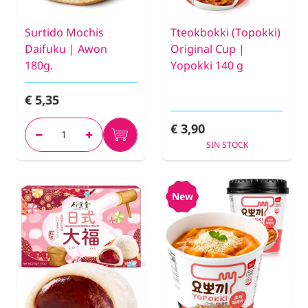
Surtido Mochis
Tteokbokki (Topokki)
Daifuku | Awon
Original Cup |
180g.
Yopokki 140 g
€ 5,35
€ 3,90
SIN STOCK
New