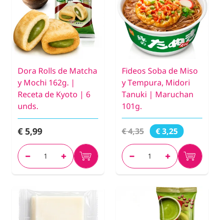
Dora Rolls de Matcha
Fideos Soba de Miso
y Mochi 162g. |
y Tempura, Midori
Receta de Kyoto | 6
Tanuki | Maruchan
unds.
101g.
€ 5,99
€ 4,35
€ 3,25