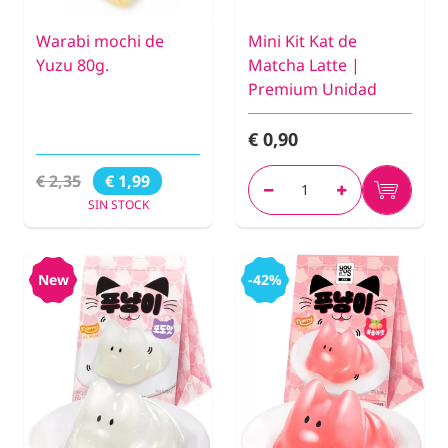
Warabi mochi de
Mini Kit Kat de
Yuzu 80g.
Matcha Latte |
Premium Unidad
€ 0,90
€ 2,35
€ 1,99
SIN STOCK
New
-42%