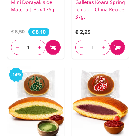
Mini Dorayakis de
Galletas Koara Spring
Matcha | Box 176g.
Ichigo | China Recipe
37g.
€ 2,25
€ 8,50
€ 8,10
-14%