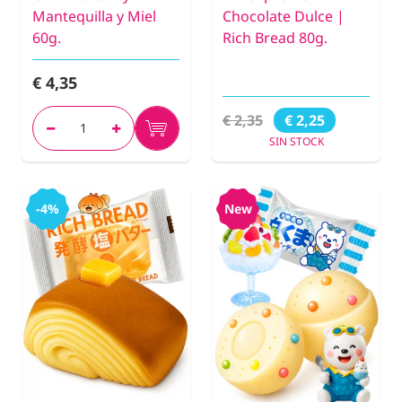
Mantequilla y Miel
Chocolate Dulce |
60g.
Rich Bread 80g.
€ 4,35
€ 2,35
€ 2,25
SIN STOCK
-4%
New