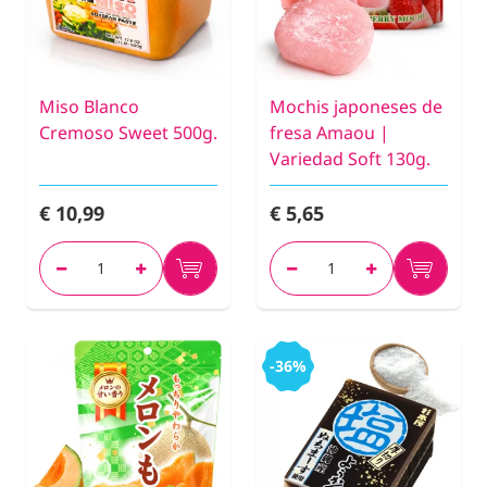
Miso Blanco
Mochis japoneses de
Cremoso Sweet 500g.
fresa Amaou |
Variedad Soft 130g.
€ 10,99
€ 5,65
-36%