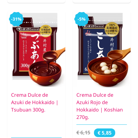
-31%
-5%
Crema Dulce de
Crema Dulce de
Azuki de Hokkaido |
Azuki Rojo de
Tsubuan 300g.
Hokkaido | Koshian
270g.
€ 6,15
€ 5,85