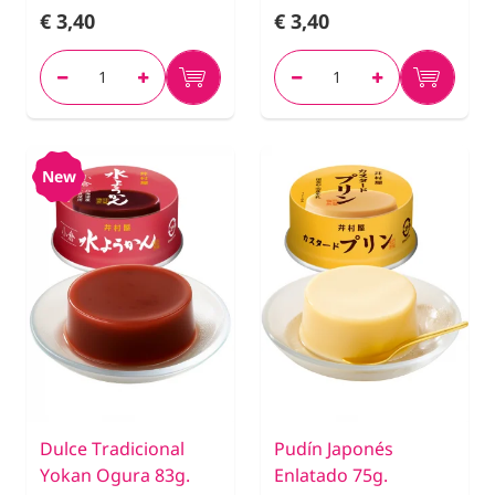
€ 3,40
€ 3,40
New
Dulce Tradicional
Pudín Japonés
Yokan Ogura 83g.
Enlatado 75g.