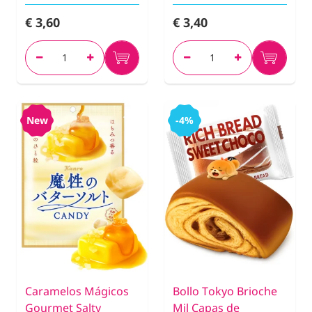
€ 3,60
€ 3,40
New
-4%
Caramelos Mágicos
Bollo Tokyo Brioche
Gourmet Salty
Mil Capas de