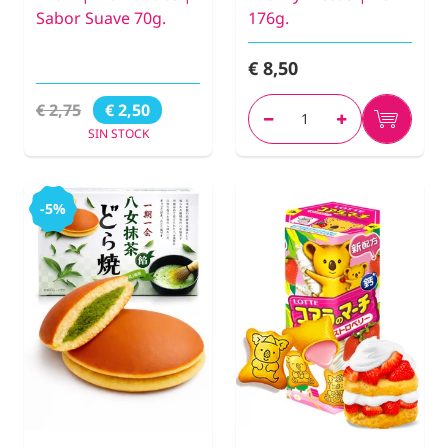
Sabor Suave 70g.
176g.
€ 8,50
€ 2,75
€ 2,50
SIN STOCK
-5%