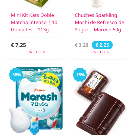
Mini Kit Kats Doble
Chuches Sparkling
Matcha Intenso | 10
Mochi de Refresco de
Unidades | 113g.
Yogur | Marosh 50g.
€ 7,25
€ 3,20
€ 2,25
SIN STOCK
SIN STOCK
-38%
-15%