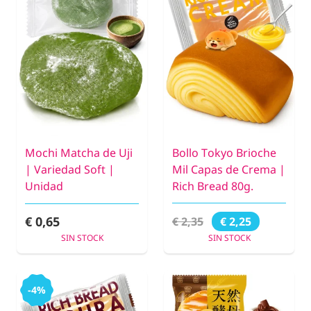
Mochi Matcha de Uji
Bollo Tokyo Brioche
| Variedad Soft |
Mil Capas de Crema |
Unidad
Rich Bread 80g.
€ 0,65
€ 2,35
€ 2,25
SIN STOCK
SIN STOCK
-4%