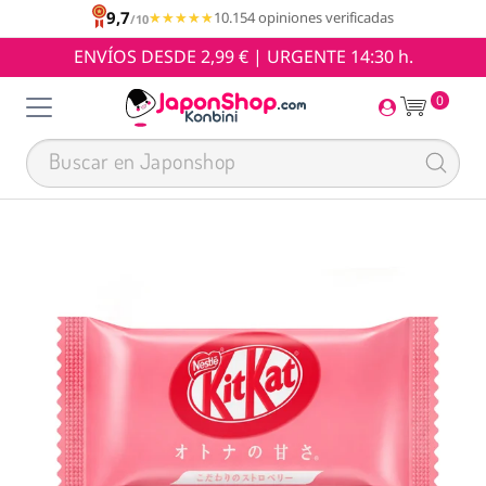
9,7
★★★★★
★★★★★
10.154 opiniones verificadas
/10
ENVÍOS DESDE 2,99 € | URGENTE 14:30 h.
0