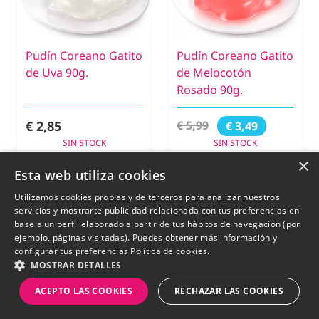
Pudín Coreano Gatito
Pudín Coreano Gatito
de Uva 90g.
de Melocotón
Rosado 90g.
€ 2,85
€ 5,99
€ 3,49
SIN STOCK
SIN STOCK
×
Esta web utiliza cookies
New
-3%
Utilizamos cookies propias y de terceros para analizar nuestros
servicios y mostrarte publicidad relacionada con tus preferencias en
base a un perfil elaborado a partir de tus hábitos de navegación (por
ejemplo, páginas visitadas). Puedes obtener más información y
configurar tus preferencias
Política de cookies.
MOSTRAR DETALLES
ACEPTO LAS COOKIES
RECHAZAR LAS COOKIES