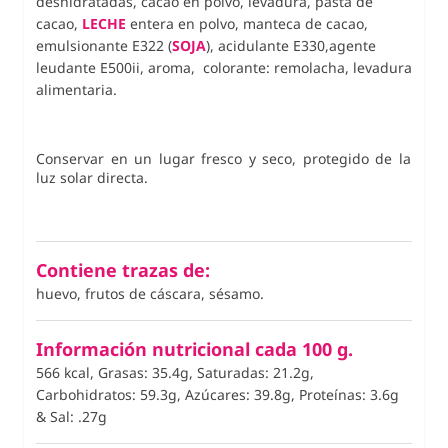
deshidratadas, cacao en polvo, levadura, pasta de
cacao,
LECHE
entera en polvo,
manteca de cacao,
emulsionante E322 (
SOJA
), acidulante E330,
agente
leudante E500ii, aroma,
colorante: remolacha,
levadura
alimentaria.
Conservar en un lugar fresco y seco, protegido de la
luz solar directa.
Contiene trazas de:
huevo, frutos de cáscara, sésamo.
Información nutricional cada 100 g.
566 kcal, Grasas: 35.4g, Saturadas: 21.2g,
Carbohidratos: 59.3g, Azúcares: 39.8g, Proteínas: 3.6g
&
Sal: .27g