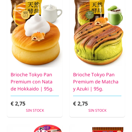
Brioche Tokyo Pan
Brioche Tokyo Pan
Premium con Nata
Premium de Matcha
de Hokkaido | 95g.
y Azuki | 95g.
€ 2,75
€ 2,75
SIN STOCK
SIN STOCK