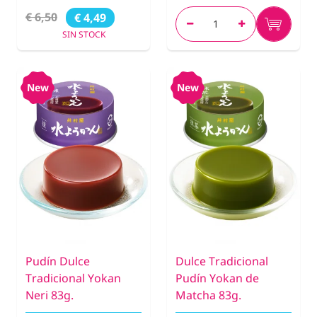
€ 6,50
€ 4,49
SIN STOCK
New
New
Pudín Dulce
Dulce Tradicional
Tradicional Yokan
Pudín Yokan de
Neri 83g.
Matcha 83g.