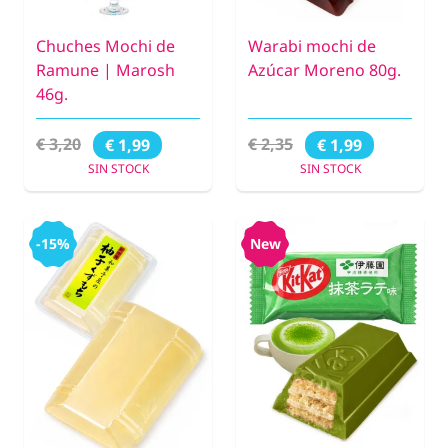
Chuches Mochi de
Warabi mochi de
Ramune | Marosh
Azúcar Moreno 80g.
46g.
€ 3,20
€ 2,35
€ 1,99
€ 1,99
SIN STOCK
SIN STOCK
-15%
New