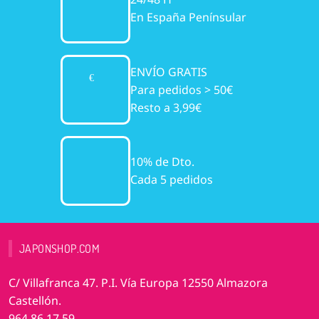
En España Penínsular
ENVÍO GRATIS
Para pedidos > 50€
Resto a 3,99€
10% de Dto.
Cada 5 pedidos
JAPONSHOP.COM
C/ Villafranca 47. P.I. Vía Europa 12550 Almazora
Castellón.
964 86 17 59