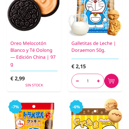
Oreo Melocotón
Galletitas de Leche |
Blanco y Té Oolong
Doraemon 50g.
— Edición China | 97
g
€ 2,15
€ 2,99
SIN STOCK
-7%
-6%