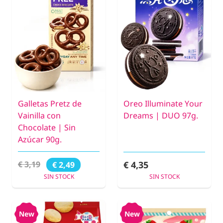
Galletas Pretz de
Oreo Illuminate Your
Vainilla con
Dreams | DUO 97g.
Chocolate | Sin
Azúcar 90g.
€ 4,35
€ 3,19
€ 2,49
SIN STOCK
SIN STOCK
New
New