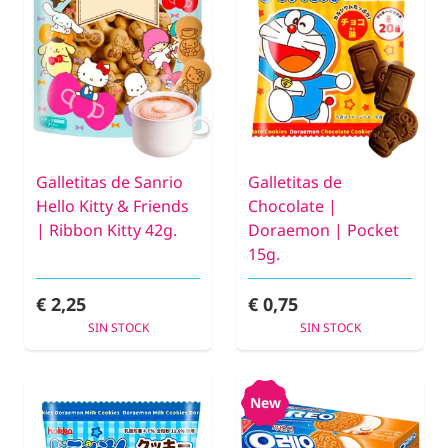
Galletitas de Sanrio
Galletitas de
Hello Kitty & Friends
Chocolate |
| Ribbon Kitty 42g.
Doraemon | Pocket
15g.
€ 2,25
€ 0,75
SIN STOCK
SIN STOCK
New