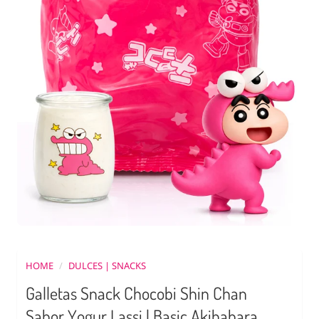
HOME
/
DULCES | SNACKS
Galletas Snack Chocobi Shin Chan
Sabor Yogur Lassi | Basic Akihabara