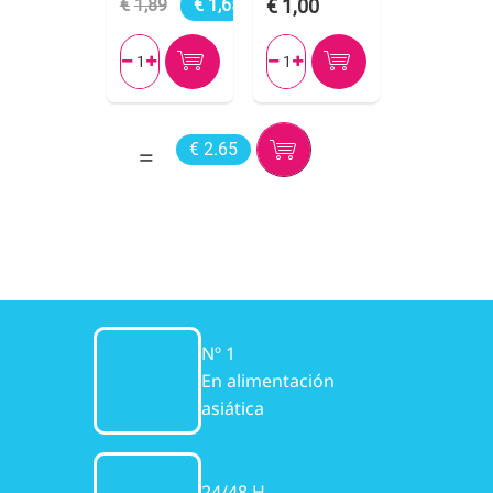
1,89
1,65
1,00




€ 2.65
Nº 1
En alimentación
asiática
24/48 H