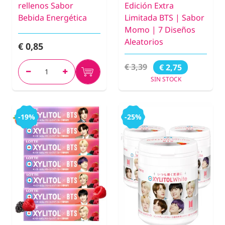
rellenos Sabor
Edición Extra
Bebida Energética
Limitada BTS | Sabor
Momo | 7 Diseños
Aleatorios
€ 0,85
€ 3,39
€ 2,75
SIN STOCK
-19%
-25%