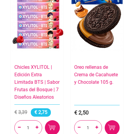
Chicles XYLITOL |
Oreo rellenas de
Edición Extra
Crema de Cacahuete
Limitada BTS | Sabor
y Chocolate 105 g.
Frutas del Bosque | 7
Diseños Aleatorios
3,39
2,75
2,50



