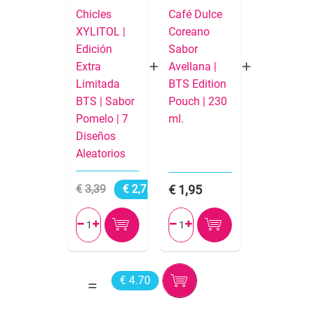
Chicles
Café Dulce
XYLITOL |
Coreano
Edición
Sabor
Extra
Avellana |
Limitada
BTS Edition
BTS | Sabor
Pouch | 230
Pomelo | 7
ml.
Diseños
Aleatorios
3,39
2,75
1,95




€ 4.70