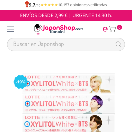
9,7
★★★★★
★★★★★
10.157 opiniones verificadas
/10
ENVÍOS DESDE 2,99 € | URGENTE 14:30 h.
0
-19%