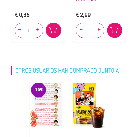
0,85
2,99




OTROS USUARIOS HAN COMPRADO JUNTO A
-19%