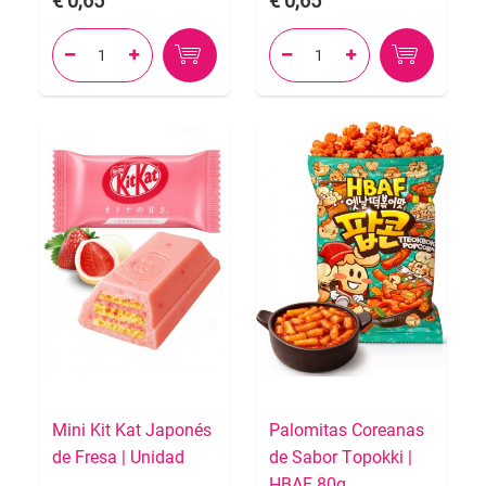
0,65
0,65




Mini Kit Kat Japonés
Palomitas Coreanas
de Fresa | Unidad
de Sabor Topokki |
HBAF 80g.