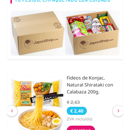
Fideos de Konjac,
25g.
Natural Shirataki con
Calabaza 200g.
€ 2,63
€ 2,40
(IVA incluído)