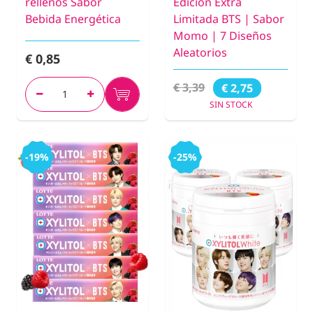
rellenos Sabor
Edición Extra
Bebida Energética
Limitada BTS | Sabor
Momo | 7 Diseños
Aleatorios
€ 0,85
€ 3,39
€ 2,75
SIN STOCK
-19%
-25%