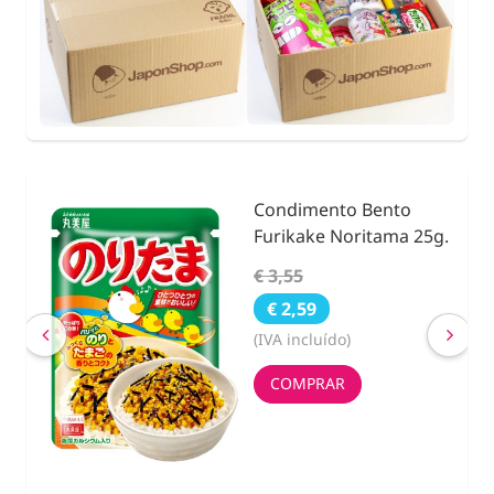
Condimento Bento
nidad
Furikake Noritama 25g.
€ 3,55
€ 2,59
(IVA incluído)
COMPRAR