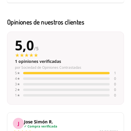
Opiniones de nuestros clientes
5,0
/5
★★★★★
★★★★★
1 opiniones verificadas
por Sociedad de Opiniones Contrastadas
5★
1
4★
0
3★
0
2★
0
1★
0
Jose Simón R.
J
✓ Compra verificada