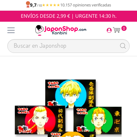
9,7
★★★★★
★★★★★
10.157 opiniones verificadas
/10
ENVÍOS DESDE 2,99 € | URGENTE 14:30 h.
0