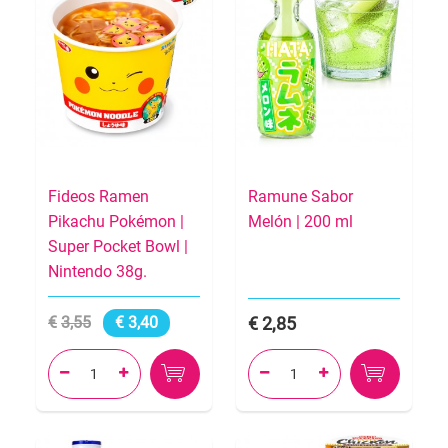
Fideos Ramen
Ramune Sabor
Pikachu Pokémon |
Melón | 200 ml
Super Pocket Bowl |
Nintendo 38g.
3,55
3,40
2,85



