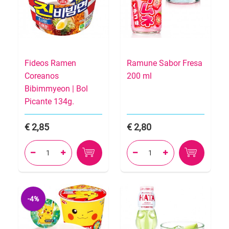
Fideos Ramen
Ramune Sabor Fresa
Coreanos
200 ml
Bibimmyeon | Bol
Picante 134g.
2,85
2,80




-4%