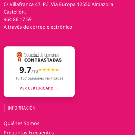
C/ Villafranca 47. P.I. Vía Europa 12550 Almazora
Castellón.
964 86 17 59
A través de correo electrónico
9.7
★★★★★
★★★★★
/10
10.157 opiniones verificadas
VER CERTIFICADO →
INFORMACIÓN
Quiénes Somos
Preguntas Frecuentes