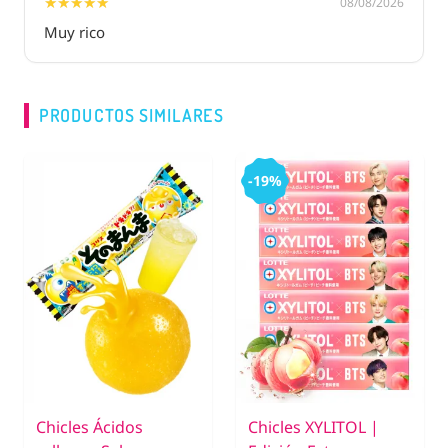
★★★★★
★★★★★
08/08/2026
Muy rico
PRODUCTOS SIMILARES
-19%
Chicles Ácidos
Chicles XYLITOL |