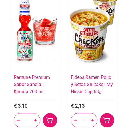
Ramune Premium
Fideos Ramen Pollo
Sabor Sandía |
y Setas Shiitake | My
Kimura 200 ml
Nissin Cup 63g.
3,10
2,13



