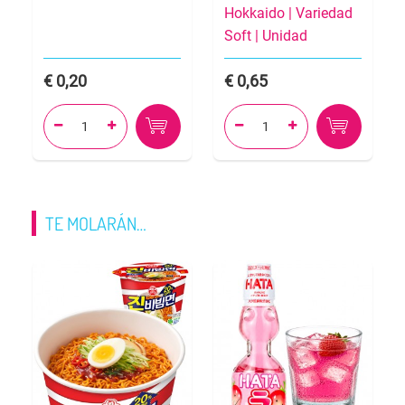
Hokkaido | Variedad
Soft | Unidad
0,20
0,65




TE MOLARÁN…