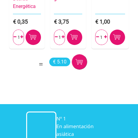
Energética
0,35
3,75
1,00






€ 5.10
Nº 1
En alimentación
asiática