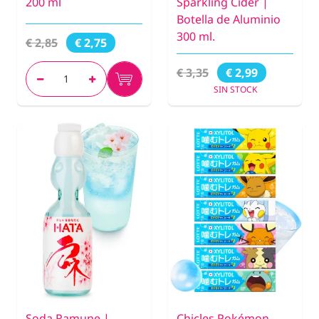
200 ml
Sparkling Cider |
Botella de Aluminio
300 ml.
€ 2,85
€ 2,75
€ 3,35
€ 2,99
SIN STOCK
Soda Ramune |
Chicles Pokémon