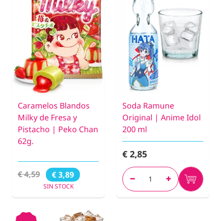
Caramelos Blandos
Soda Ramune
Milky de Fresa y
Original | Anime Idol
Pistacho | Peko Chan
200 ml
62g.
€ 2,85
€ 4,59
€ 3,89
SIN STOCK