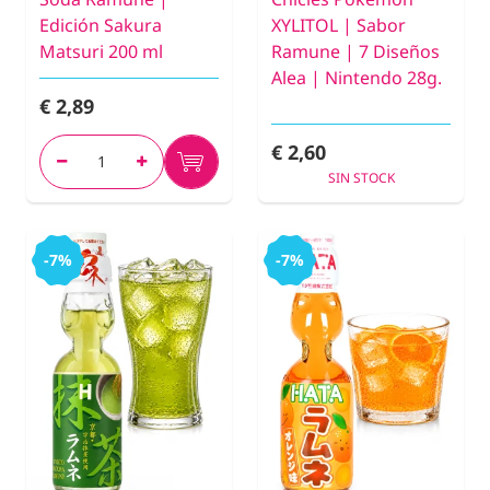
Edición Sakura
XYLITOL | Sabor
Matsuri 200 ml
Ramune | 7 Diseños
Alea | Nintendo 28g.
€ 2,89
€ 2,60
SIN STOCK
-7%
-7%