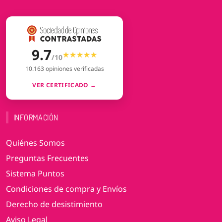
9.7
★★★★★
★★★★★
/10
10.163 opiniones verificadas
VER CERTIFICADO →
INFORMACIÓN
Quiénes Somos
Preguntas Frecuentes
Sistema Puntos
Condiciones de compra y Envíos
Derecho de desistimiento
Aviso Legal