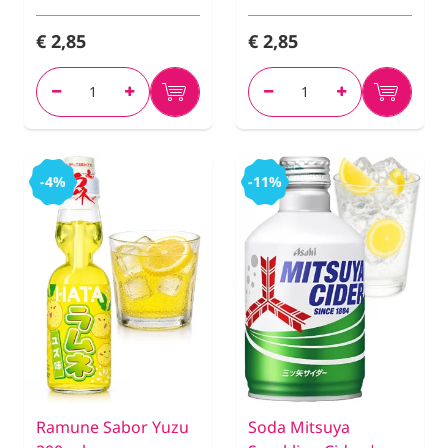
€ 2,85
€ 2,85
-4%
-11%
Ramune Sabor Yuzu
Soda Mitsuya