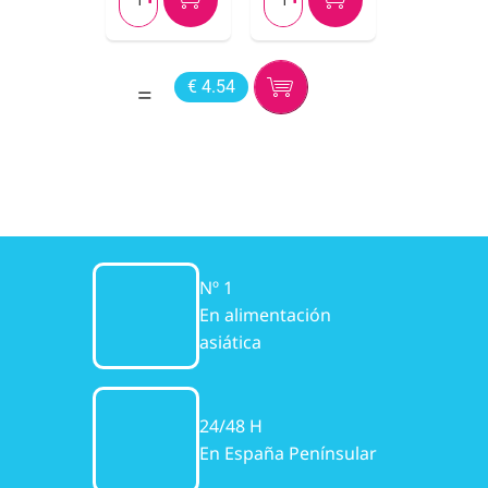
€ 4.54
Nº 1
En alimentación
asiática
24/48 H
En España Penínsular