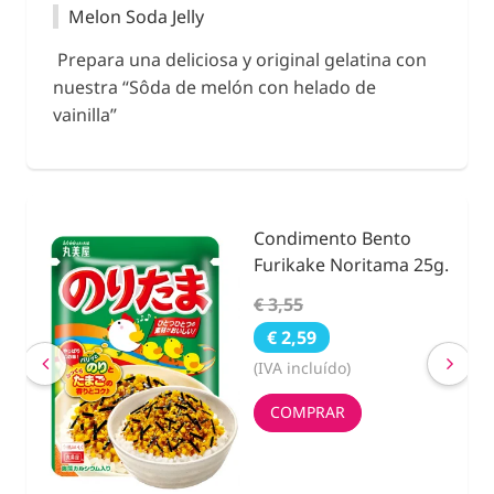
Melon Soda Jelly
Prepara una deliciosa y original gelatina con
nuestra “Sôda de melón con helado de
vainilla”
Condimento Bento
idad
Furikake Noritama 25g.
€ 3,55
€ 2,59
(IVA incluído)
COMPRAR