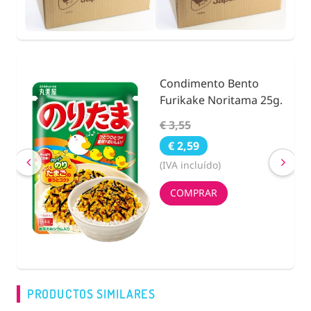
Condimento Bento
nidad
Furikake Noritama 25g.
€ 3,55
€ 2,59
(IVA incluído)
COMPRAR
PRODUCTOS SIMILARES