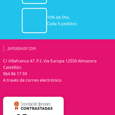
10% de Dto.
Cada 5 pedidos
JAPONSHOP.COM
C/ Villafranca 47. P.I. Vía Europa 12550 Almazora
Castellón.
964 86 17 59
A través de correo electrónico