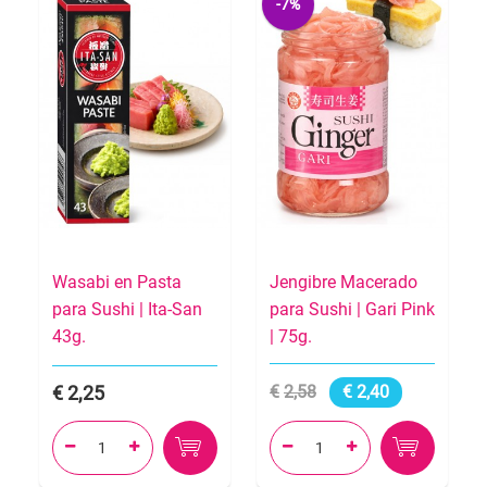
-7%
Wasabi en Pasta
Jengibre Macerado
para Sushi | Ita-San
para Sushi | Gari Pink
43g.
| 75g.
2,25
2,58
2,40



