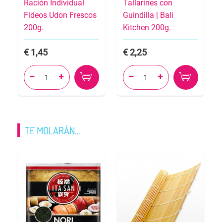
Ración Individual
Tallarines con
Fideos Udon Frescos
Guindilla | Bali
200g.
Kitchen 200g.
1,45
2,25




TE MOLARÁN…