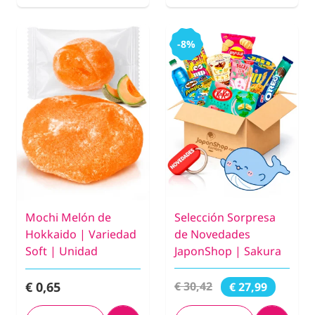
-8%
Mochi Melón de
Selección Sorpresa
Hokkaido | Variedad
de Novedades
Soft | Unidad
JaponShop | Sakura
€ 0,65
€ 30,42
€ 27,99