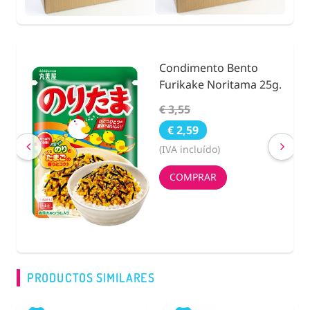
Condimento Bento
nidad
Furikake Noritama 25g.
€ 3,55
€ 2,59
(IVA incluído)
COMPRAR
PRODUCTOS SIMILARES