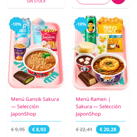
SIN STOCK
-10%
-10%
Menú Gansik Sakura
Menú Ramen |
— Selección
Sakura — Selección
JaponShop
JaponShop
€ 9,95
€ 22,41
€ 8,93
€ 20,28