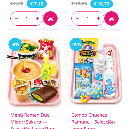
€ 8,00
€ 19,86
€ 7,16
€ 18,73
-8%
-10%
Menú Ramen Duo
Combo Chuches
Midori Sakura —
Ramune | Selección
Selección JaponShop
JaponShop