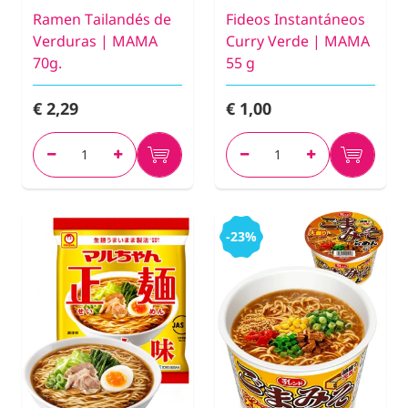
Ramen Tailandés de
Fideos Instantáneos
Verduras | MAMA
Curry Verde | MAMA
70g.
55 g
€ 2,29
€ 1,00
-23%