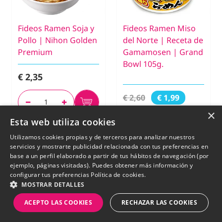
Fideos Ramen Soja y
Fideos Ramen Miso
Pollo | Nihon Golden
del Norte | Receta de
Premium
Gamamosen | Grand
Bowl 105g.
€ 2,35
€ 2,60
€ 1,99
SIN STOCK
×
Esta web utiliza cookies
Utilizamos cookies propias y de terceros para analizar nuestros
-14%
-6%
servicios y mostrarte publicidad relacionada con tus preferencias en
base a un perfil elaborado a partir de tus hábitos de navegación (por
ejemplo, páginas visitadas). Puedes obtener más información y
configurar tus preferencias
Política de cookies.
MOSTRAR DETALLES
ACEPTO LAS COOKIES
RECHAZAR LAS COOKIES