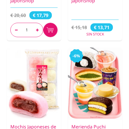
JaponShop
JaponShop
€ 20,60
€ 17,79
€ 15,18
€ 13,71
SIN STOCK
-6%
Mochis Japoneses de
Merienda Puchi