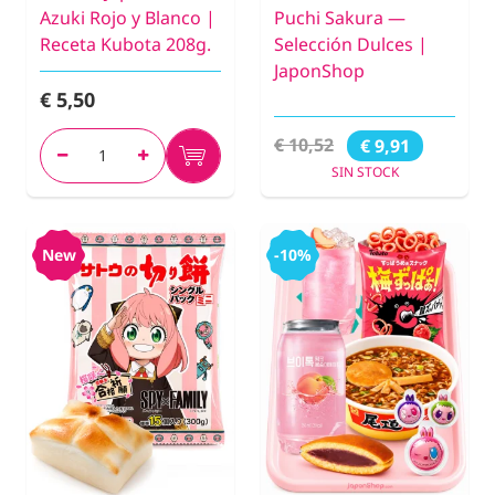
Azuki Rojo y Blanco |
Puchi Sakura —
Receta Kubota 208g.
Selección Dulces |
JaponShop
€ 5,50
€ 10,52
€ 9,91
SIN STOCK
New
-10%