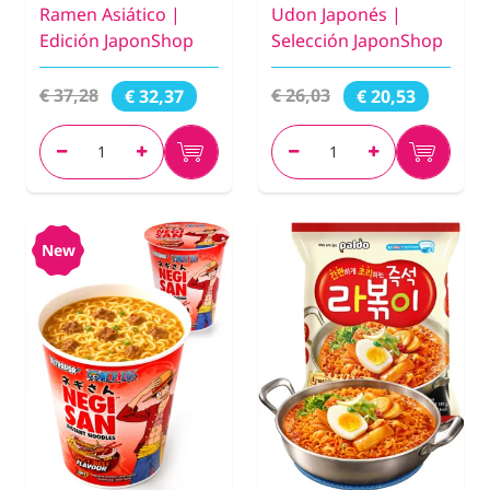
Ramen Asiático |
Udon Japonés |
Edición JaponShop
Selección JaponShop
€ 37,28
€ 26,03
€ 32,37
€ 20,53
New