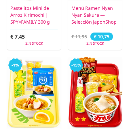
Pastelitos Mini de
Menú Ramen Nyan
Arroz Kirimochi |
Nyan Sakura —
SPY×FAMILY 300 g
Selección JaponShop
€ 7,45
€ 11,95
€ 10,75
SIN STOCK
SIN STOCK
-1%
-15%