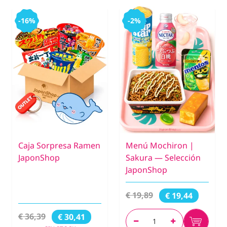
-16%
-2%
Caja Sorpresa Ramen
Menú Mochiron |
JaponShop
Sakura — Selección
JaponShop
€ 19,89
€ 19,44
€ 36,39
€ 30,41