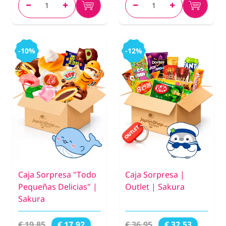
-10%
-12%
Caja Sorpresa "Todo
Caja Sorpresa |
Pequeñas Delicias" |
Outlet | Sakura
Sakura
€ 19,85
€ 36,95
€ 17,92
€ 32,53