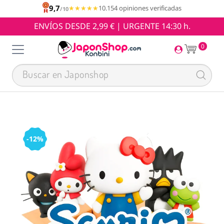
9,7
★★★★★
★★★★★
10.154 opiniones verificadas
/10
ENVÍOS DESDE 2,99 € | URGENTE 14:30 h.
0
-12%